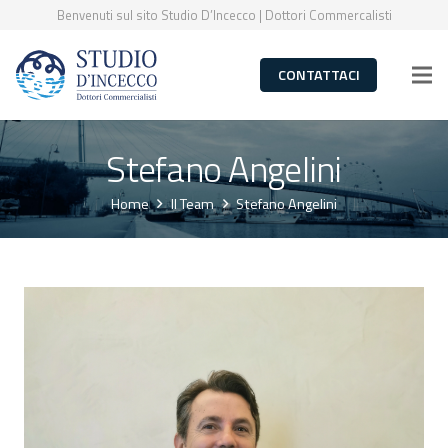
Benvenuti sul sito Studio D’Incecco | Dottori Commercalisti
CONTATTACI
Stefano Angelini
Home
Il Team
Stefano Angelini