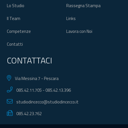
Lo Studio
Rassegna Stampa
Il Team
Links
Competenze
Lavora con Noi
Contatti
CONTATTACI
Via Messina 7 - Pescara
085.42.11.705
-
085.42.13.396
studiodincecco@studiodincecco.it
085.42.23.762