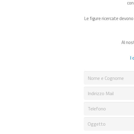
con
Le figure ricercate devono
Al nos
I