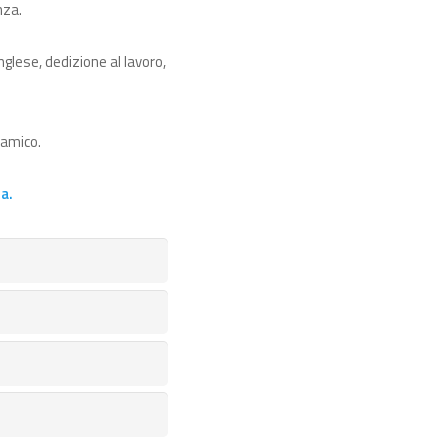
nza.
glese, dedizione al lavoro,
namico.
a.