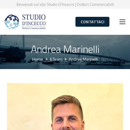
Benvenuti sul sito Studio D’Incecco | Dottori Commercalisti
CONTATTACI
Andrea Marinelli
Home
Il Team
Andrea Marinelli