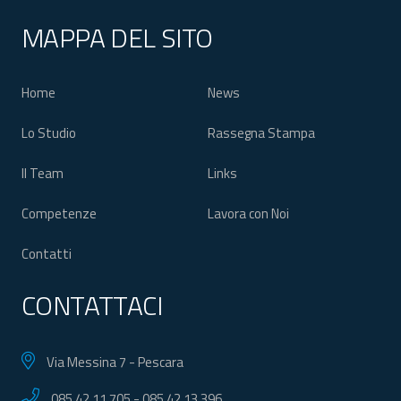
MAPPA DEL SITO
Home
News
Lo Studio
Rassegna Stampa
Il Team
Links
Competenze
Lavora con Noi
Contatti
CONTATTACI
Via Messina 7 - Pescara
085.42.11.705
-
085.42.13.396