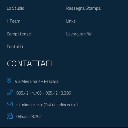
Lo Studio
Rassegna Stampa
Il Team
Links
Competenze
Lavora con Noi
Contatti
CONTATTACI
Via Messina 7 - Pescara
085.42.11.705
-
085.42.13.396
studiodincecco@studiodincecco.it
085.42.23.762