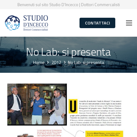
Benvenuti sul sito Studio D’Incecco | Dottori Commercalisti
CONTATTACI
No Lab: si presenta
Home
2012
No Lab: si presenta