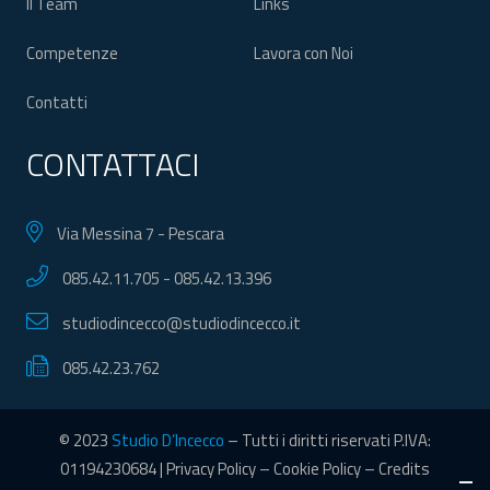
Il Team
Links
Competenze
Lavora con Noi
Contatti
CONTATTACI
Via Messina 7 - Pescara
085.42.11.705
-
085.42.13.396
studiodincecco@studiodincecco.it
085.42.23.762
© 2023
Studio D’Incecco
– Tutti i diritti riservati P.IVA:
01194230684 |
Privacy Policy
–
Cookie Policy
–
Credits