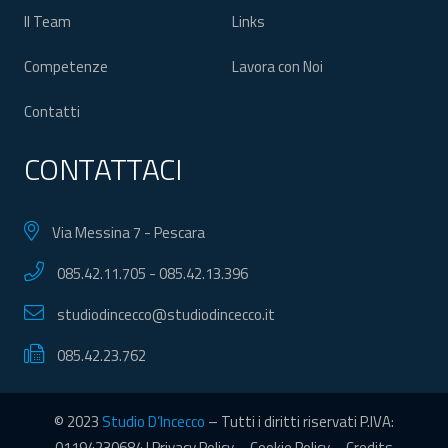
Il Team
Links
Competenze
Lavora con Noi
Contatti
CONTATTACI
Via Messina 7 - Pescara
085.42.11.705
-
085.42.13.396
studiodincecco@studiodincecco.it
085.42.23.762
© 2023
Studio D’Incecco
– Tutti i diritti riservati P.IVA:
01194230684 |
Privacy Policy
–
Cookie Policy
–
Credits