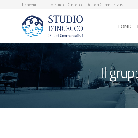
Benvenuti sul sito Studio D’Incecco | Dottori Commercalisti
HOME
Il gru