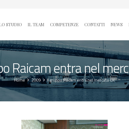
LO STUDIO
IL TEAM
COMPETENZE
CONTATTI
NEWS
ppo Raicam entra nel mer
Home
2009
Il gruppo Raicam entra nel mercato UK