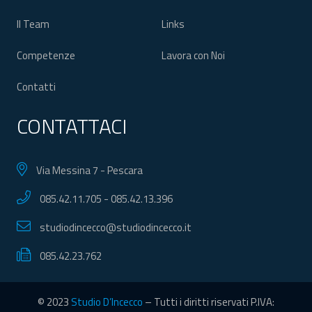
Il Team
Links
Competenze
Lavora con Noi
Contatti
CONTATTACI
Via Messina 7 - Pescara
085.42.11.705
-
085.42.13.396
studiodincecco@studiodincecco.it
085.42.23.762
© 2023
Studio D’Incecco
– Tutti i diritti riservati P.IVA: