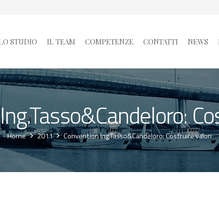
LO STUDIO
IL TEAM
COMPETENZE
CONTATTI
NEWS
Ing.Tasso&Candeloro: Cost
Home
2011
Convention Ing.Tasso&Candeloro: Costruire valori