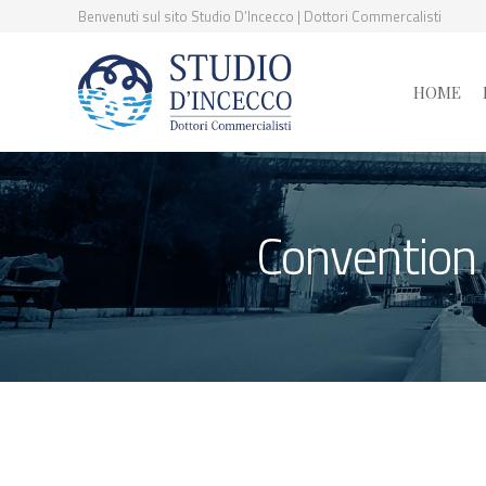
Benvenuti sul sito Studio D’Incecco | Dottori Commercalisti
HOME
Convention 