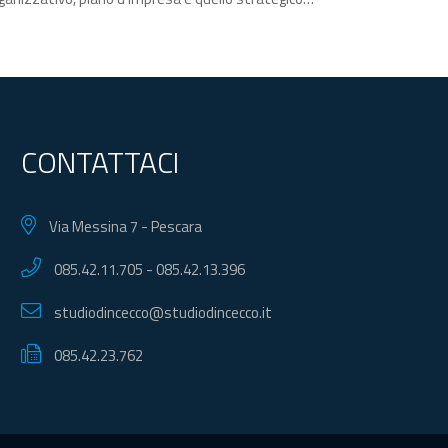
CONTATTACI
Via Messina 7 - Pescara
085.42.11.705
-
085.42.13.396
studiodincecco@studiodincecco.it
085.42.23.762