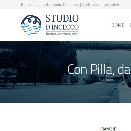
Benvenuti sul sito Studio D’Incecco | Dottori Commercalisti
HOME
Con Pilla, d