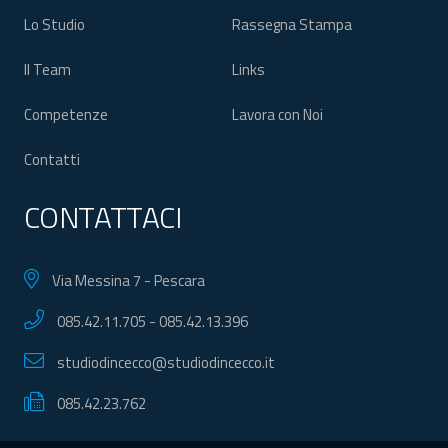
Lo Studio
Rassegna Stampa
Il Team
Links
Competenze
Lavora con Noi
Contatti
CONTATTACI
Via Messina 7 - Pescara
085.42.11.705
-
085.42.13.396
studiodincecco@studiodincecco.it
085.42.23.762