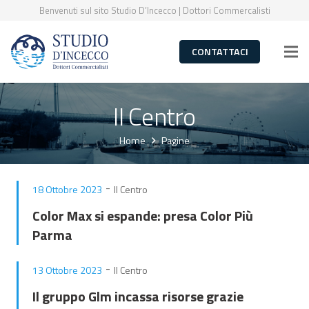
Benvenuti sul sito Studio D’Incecco | Dottori Commercalisti
CONTATTACI
Il Centro
Home
Pagine
-
18 Ottobre 2023
Il Centro
Color Max si espande: presa Color Più
Parma
-
13 Ottobre 2023
Il Centro
Il gruppo Glm incassa risorse grazie