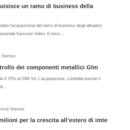
isisce un ramo di business della
ato l’acquisizione del ramo di business degli attuatori
tinazionale francese Valeo. Il ramo…
i Stampa
ntrollo dei componenti metallici Glm
 il 70% di GlM Srl. L’acquisizione, condotta tramite il
o di…
icati Stampa
ilioni per la crescita all’estero di imte