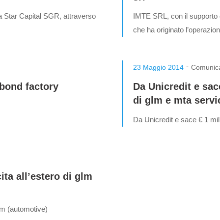
a Star Capital SGR, attraverso
IMTE SRL, con il supporto 
che ha originato l’operazio
-
23 Maggio 2014
Comunica
 bond factory
Da Unicredit e sace
di glm e mta servi
Da Unicredit e sace € 1 mili
ita all’estero di glm
glm (automotive)