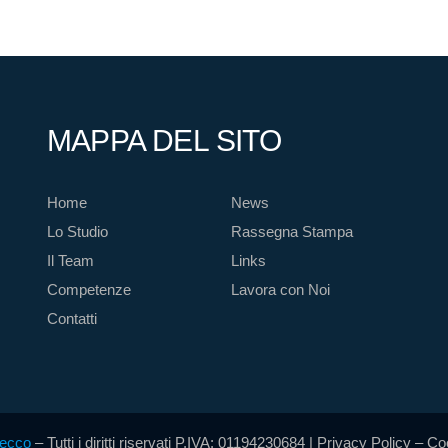
MAPPA DEL SITO
Home
News
Lo Studio
Rassegna Stampa
Il Team
Links
Competenze
Lavora con Noi
Contatti
cecco
– Tutti i diritti riservati P.IVA: 01194230684 |
Privacy Policy
–
Coo