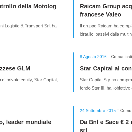
ntrollo della Motolog
Raicam Group acqu
francese Valeo
ini Logistic & Transport Srl, ha
Il gruppo Raicam ha complet
idraulici passivi dalla mul
-
8 Agosto 2016
Comunicat
ruzzese GLM
Star Capital al co
di private equity, Star Capital,
Star Capital Sgr ha comprato
fondo Star III, ha l’obiettiv
-
24 Settembre 2015
Comun
p, leader mondiale
Da Bnl e Sace € 2 m
srl